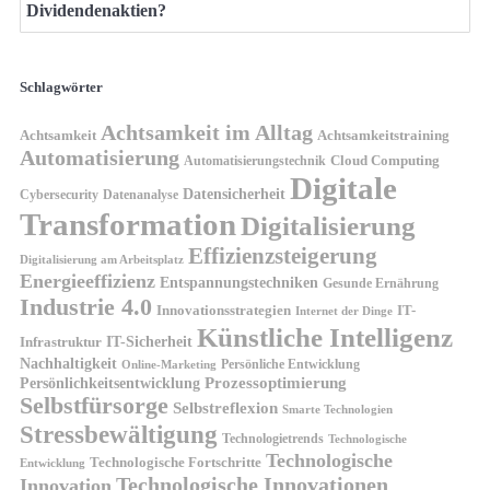
Dividendenaktien?
Schlagwörter
Achtsamkeit im Alltag
Achtsamkeit
Achtsamkeitstraining
Automatisierung
Cloud Computing
Automatisierungstechnik
Digitale
Datensicherheit
Cybersecurity
Datenanalyse
Transformation
Digitalisierung
Effizienzsteigerung
Digitalisierung am Arbeitsplatz
Energieeffizienz
Entspannungstechniken
Gesunde Ernährung
Industrie 4.0
Innovationsstrategien
IT-
Internet der Dinge
Künstliche Intelligenz
IT-Sicherheit
Infrastruktur
Nachhaltigkeit
Persönliche Entwicklung
Online-Marketing
Prozessoptimierung
Persönlichkeitsentwicklung
Selbstfürsorge
Selbstreflexion
Smarte Technologien
Stressbewältigung
Technologietrends
Technologische
Technologische
Technologische Fortschritte
Entwicklung
Technologische Innovationen
Innovation