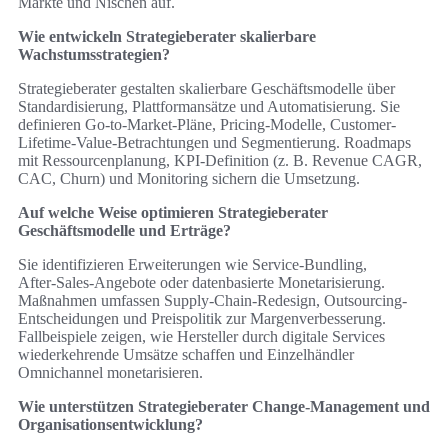
Märkte und Nischen auf.
Wie entwickeln Strategieberater skalierbare
Wachstumsstrategien?
Strategieberater gestalten skalierbare Geschäftsmodelle über
Standardisierung, Plattformansätze und Automatisierung. Sie
definieren Go-to-Market-Pläne, Pricing-Modelle, Customer-
Lifetime-Value-Betrachtungen und Segmentierung. Roadmaps
mit Ressourcenplanung, KPI-Definition (z. B. Revenue CAGR,
CAC, Churn) und Monitoring sichern die Umsetzung.
Auf welche Weise optimieren Strategieberater
Geschäftsmodelle und Erträge?
Sie identifizieren Erweiterungen wie Service‑Bundling,
After‑Sales-Angebote oder datenbasierte Monetarisierung.
Maßnahmen umfassen Supply‑Chain‑Redesign, Outsourcing-
Entscheidungen und Preispolitik zur Margenverbesserung.
Fallbeispiele zeigen, wie Hersteller durch digitale Services
wiederkehrende Umsätze schaffen und Einzelhändler
Omnichannel monetarisieren.
Wie unterstützen Strategieberater Change‑Management und
Organisationsentwicklung?