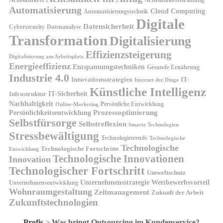
Automatisierung
Cloud Computing
Automatisierungstechnik
Digitale
Datensicherheit
Cybersecurity
Datenanalyse
Transformation
Digitalisierung
Effizienzsteigerung
Digitalisierung am Arbeitsplatz
Energieeffizienz
Entspannungstechniken
Gesunde Ernährung
Industrie 4.0
Innovationsstrategien
IT-
Internet der Dinge
Künstliche Intelligenz
IT-Sicherheit
Infrastruktur
Nachhaltigkeit
Persönliche Entwicklung
Online-Marketing
Prozessoptimierung
Persönlichkeitsentwicklung
Selbstfürsorge
Selbstreflexion
Smarte Technologien
Stressbewältigung
Technologietrends
Technologische
Technologische
Technologische Fortschritte
Entwicklung
Technologische Innovationen
Innovation
Technologischer Fortschritt
Umweltschutz
Unternehmensstrategie
Wettbewerbsvorteil
Unternehmensentwicklung
Wohnraumgestaltung
Zeitmanagement
Zukunft der Arbeit
Zukunftstechnologien
Profis
>
Was bringt Outsourcing im Kundenservice?