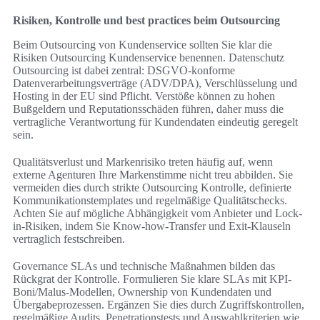
Risiken, Kontrolle und best practices beim Outsourcing
Beim Outsourcing von Kundenservice sollten Sie klar die
Risiken Outsourcing Kundenservice benennen. Datenschutz
Outsourcing ist dabei zentral: DSGVO-konforme
Datenverarbeitungsverträge (ADV/DPA), Verschlüsselung und
Hosting in der EU sind Pflicht. Verstöße können zu hohen
Bußgeldern und Reputationsschäden führen, daher muss die
vertragliche Verantwortung für Kundendaten eindeutig geregelt
sein.
Qualitätsverlust und Markenrisiko treten häufig auf, wenn
externe Agenturen Ihre Markenstimme nicht treu abbilden. Sie
vermeiden dies durch strikte Outsourcing Kontrolle, definierte
Kommunikationstemplates und regelmäßige Qualitätschecks.
Achten Sie auf mögliche Abhängigkeit vom Anbieter und Lock-
in-Risiken, indem Sie Know-how-Transfer und Exit-Klauseln
vertraglich festschreiben.
Governance SLAs und technische Maßnahmen bilden das
Rückgrat der Kontrolle. Formulieren Sie klare SLAs mit KPI-
Boni/Malus-Modellen, Ownership von Kundendaten und
Übergabeprozessen. Ergänzen Sie dies durch Zugriffskontrollen,
regelmäßige Audits, Penetrationstests und Auswahlkriterien wie