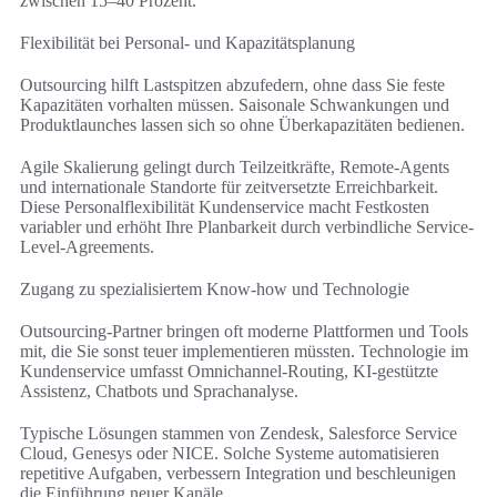
zwischen 15–40 Prozent.
Flexibilität bei Personal- und Kapazitätsplanung
Outsourcing hilft Lastspitzen abzufedern, ohne dass Sie feste
Kapazitäten vorhalten müssen. Saisonale Schwankungen und
Produktlaunches lassen sich so ohne Überkapazitäten bedienen.
Agile Skalierung gelingt durch Teilzeitkräfte, Remote-Agents
und internationale Standorte für zeitversetzte Erreichbarkeit.
Diese Personalflexibilität Kundenservice macht Festkosten
variabler und erhöht Ihre Planbarkeit durch verbindliche Service-
Level-Agreements.
Zugang zu spezialisiertem Know-how und Technologie
Outsourcing-Partner bringen oft moderne Plattformen und Tools
mit, die Sie sonst teuer implementieren müssten. Technologie im
Kundenservice umfasst Omnichannel-Routing, KI-gestützte
Assistenz, Chatbots und Sprachanalyse.
Typische Lösungen stammen von Zendesk, Salesforce Service
Cloud, Genesys oder NICE. Solche Systeme automatisieren
repetitive Aufgaben, verbessern Integration und beschleunigen
die Einführung neuer Kanäle.