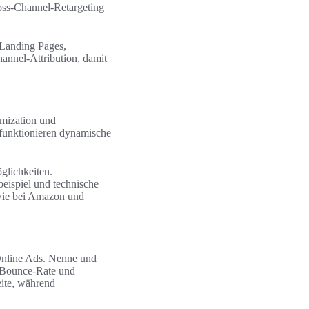
oss-Channel-Retargeting
 Landing Pages,
annel-Attribution, damit
imization und
funktionieren dynamische
glichkeiten.
eispiel und technische
 wie bei Amazon und
Online Ads. Nenne und
 Bounce-Rate und
ite, während