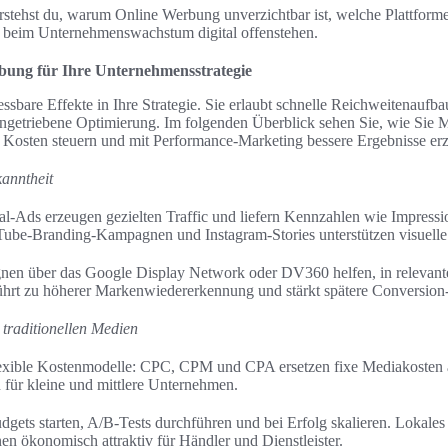
rstehst du, warum Online Werbung unverzichtbar ist, welche Plattfor
r beim Unternehmenswachstum digital offenstehen.
bung für Ihre Unternehmensstrategie
bare Effekte in Ihre Strategie. Sie erlaubt schnelle Reichweitenaufbau
ngetriebene Optimierung. Im folgenden Überblick sehen Sie, wie Sie 
Kosten steuern und mit Performance-Marketing bessere Ergebnisse erz
anntheit
al-Ads erzeugen gezielten Traffic und liefern Kennzahlen wie Impress
be-Branding-Kampagnen und Instagram-Stories unterstützen visuelle
n über das Google Display Network oder DV360 helfen, in relevante
führt zu höherer Markenwiedererkennung und stärkt spätere Conversion
 traditionellen Medien
flexible Kostenmodelle: CPC, CPM und CPA ersetzen fixe Mediakosten a
 für kleine und mittlere Unternehmen.
dgets starten, A/B-Tests durchführen und bei Erfolg skalieren. Lokales
 ökonomisch attraktiv für Händler und Dienstleister.