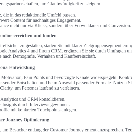
lagspartnerschaften, um Glaubwürdigkeit zu steigern.
 die in das redaktionelle Umfeld passen.
rwert-Content für nachhaltiges Engagement.
ance nicht nur via Klicks, sondern über Verweildauer und Conversion.
 online erreichen und binden
effsicher zu gestalten, starten Sie mit klarer Zielgruppensegmentieru
oogle Analytics 4 und Ihrem CRM, ergänzen Sie sie durch Umfragen und
 nach Demografie, Verhalten und Kaufbereitschaft.
sona-Entwicklung
ie Motivation, Pain Points und bevorzugte Kanäle widerspiegeln. Konkre
assender Botschaften und beim Auswahl passender Formate. Nutzen S
Clarity, um Personas laufend zu verfeinern.
s Analytics und CRM konsolidieren.
ve Insights durch Interviews gewinnen.
Profile mit konkreten Touchpoints anlegen.
mer Journey Optimierung
n, um Besucher entlang der Customer Journey erneut anzusprechen. Te