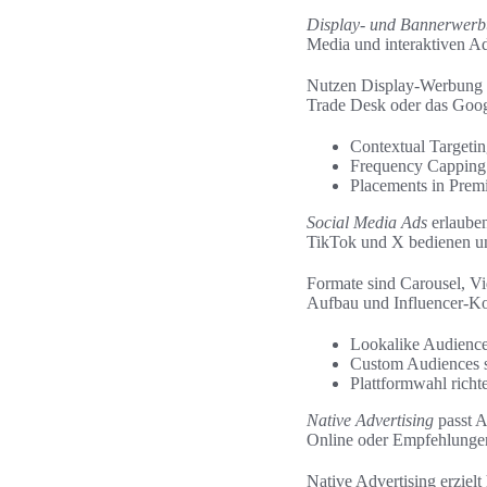
Display- und Bannerwer
Media und interaktiven Ad
Nutzen Display-Werbung 
Trade Desk oder das Googl
Contextual Targetin
Frequency Capping 
Placements in Prem
Social Media Ads
erlauben
TikTok und X bedienen un
Formate sind Carousel, V
Aufbau und Influencer-Ko
Lookalike Audiences
Custom Audiences s
Plattformwahl richt
Native Advertising
passt A
Online oder Empfehlungen
Native Advertising erziel