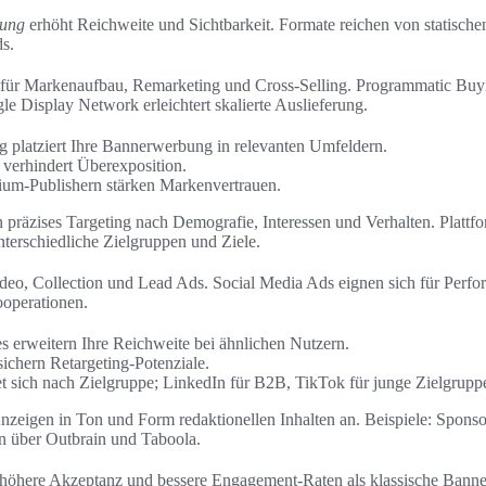
bung
erhöht Reichweite und Sichtbarkeit. Formate reichen von statische
s.
für Markenaufbau, Remarketing und Cross-Selling. Programmatic Bu
e Display Network erleichtert skalierte Auslieferung.
g platziert Ihre Bannerwerbung in relevanten Umfeldern.
verhindert Überexposition.
ium-Publishern stärken Markenvertrauen.
 präzises Targeting nach Demografie, Interessen und Verhalten. Plattf
terschiedliche Zielgruppen und Ziele.
ideo, Collection und Lead Ads. Social Media Ads eignen sich für Per
operationen.
 erweitern Ihre Reichweite bei ähnlichen Nutzern.
ichern Retargeting-Potenziale.
et sich nach Zielgruppe; LinkedIn für B2B, TikTok für junge Zielgrupp
nzeigen in Ton und Form redaktionellen Inhalten an. Beispiele: Sponso
 über Outbrain und Taboola.
t höhere Akzeptanz und bessere Engagement-Raten als klassische Banne