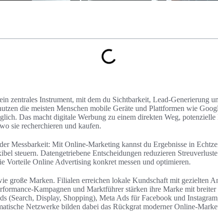
ein zentrales Instrument, mit dem du Sichtbarkeit, Lead-Generierung 
d nutzen die meisten Menschen mobile Geräte und Plattformen wie Goog
glich. Das macht digitale Werbung zu einem direkten Weg, potenziel
wo sie recherchieren und kaufen.
in der Messbarkeit: Mit Online-Marketing kannst du Ergebnisse in Echt
ibel steuern. Datengetriebene Entscheidungen reduzieren Streuverlust
die Vorteile Online Advertising konkret messen und optimieren.
ie große Marken. Filialen erreichen lokale Kundschaft mit gezielten
rformance-Kampagnen und Marktführer stärken ihre Marke mit breiter 
ds (Search, Display, Shopping), Meta Ads für Facebook und Instagra
tische Netzwerke bilden dabei das Rückgrat moderner Online-Marketi