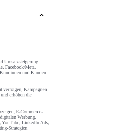
und Umsatzsteigerung
le, Facebook/Meta,
le Kundinnen und Kunden
zeit verfolgen, Kampagnen
e und erhöhen die
 Anzeigen, E‑Commerce-
digitalen Werbung.
m, YouTube, LinkedIn Ads,
ng-Strategien.