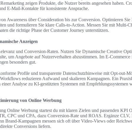
Remarketing zeigen Produkte, die Nutzer bereits angesehen haben. Cr
 und E-Mail-Kontakte für konsistente Ansprache.
on Awareness über Consideration bis zur Conversion. Optimieren Sie
ten und formulieren Sie klare Calls-to-Action. Messen Sie mit Multi-Ch
en die richtige Phase der Customer Journey unterstützen.
ynamische Anzeigen
t Relevanz und Conversion-Raten. Nutzen Sie Dynamische Creative Opt
nhalte, um Angebote auf Nutzerverhalten abzustimmen. Im E‑Commerce 
gen besonders gut.
forme Profile und transparente Datenschutzhinweise mit Opt-out-Mö
-Workflows reduzieren Aufwand und skalieren Kampagnen. Ein Praxisb
in einer Analyse zu KI-gestützten Systemen mit Empfehlungssystemen
timierung von Online Werbung
sung Online Werbung startest du mit klaren Zielen und passenden KPI 
 CTR, CPC und CPA, dazu Conversion-Rate und ROAS. Ergänze CLV,
nn Brand-Kampagnen messen sich oft über Video-Views oder Reichwe
rekte Conversions liefern.