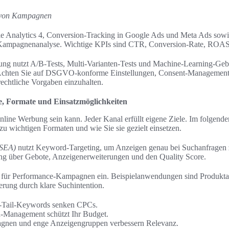
 von Kampagnen
 Analytics 4, Conversion-Tracking in Google Ads und Meta Ads sow
re Kampagnenanalyse. Wichtige KPIs sind CTR, Conversion-Rate, ROA
ung nutzt A/B-Tests, Multi-Varianten-Tests und Machine-Learning-Gebo
Achten Sie auf DSGVO-konforme Einstellungen, Consent-Management u
echtliche Vorgaben einzuhalten.
, Formate und Einsatzmöglichkeiten
Online Werbung sein kann. Jeder Kanal erfüllt eigene Ziele. Im folgend
zu wichtigen Formaten und wie Sie sie gezielt einsetzen.
(SEA)
nutzt Keyword-Targeting, um Anzeigen genau bei Suchanfragen z
ung über Gebote, Anzeigenerweiterungen und den Quality Score.
 für Performance-Kampagnen ein. Beispielanwendungen sind Produkta
rung durch klare Suchintention.
g-Tail-Keywords senken CPCs.
-Management schützt Ihr Budget.
agnen und enge Anzeigengruppen verbessern Relevanz.