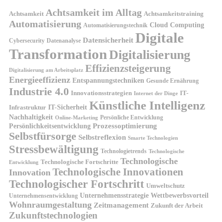
Achtsamkeit im Alltag
Achtsamkeit
Achtsamkeitstraining
Automatisierung
Cloud Computing
Automatisierungstechnik
Digitale
Datensicherheit
Cybersecurity
Datenanalyse
Transformation
Digitalisierung
Effizienzsteigerung
Digitalisierung am Arbeitsplatz
Energieeffizienz
Entspannungstechniken
Gesunde Ernährung
Industrie 4.0
Innovationsstrategien
IT-
Internet der Dinge
Künstliche Intelligenz
IT-Sicherheit
Infrastruktur
Nachhaltigkeit
Persönliche Entwicklung
Online-Marketing
Prozessoptimierung
Persönlichkeitsentwicklung
Selbstfürsorge
Selbstreflexion
Smarte Technologien
Stressbewältigung
Technologietrends
Technologische
Technologische
Technologische Fortschritte
Entwicklung
Technologische Innovationen
Innovation
Technologischer Fortschritt
Umweltschutz
Unternehmensstrategie
Wettbewerbsvorteil
Unternehmensentwicklung
Wohnraumgestaltung
Zeitmanagement
Zukunft der Arbeit
Zukunftstechnologien