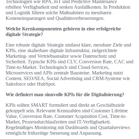
Technologien wie RPA, IoT und Predictive Maintenance
erhöhen Verfügbarkeit und senken Ausfallkosten. In Produktion
und Logistik führen solche Maßnahmen zu messbaren
Kosteneinsparungen und Qualitätsverbesserungen.
Welche Kernkomponenten gehören in eine erfolgreiche
digitale Strategie?
Eine robuste digitale Strategie umfasst klare, messbare Ziele und
KPIs, eine skalierbare digitale Infrastruktur, zielgerichtete
Marketing- und Vertriebsansätze sowie Datenschutz und
Sicherheit. Typische KPIs sind CLV, Conversion Rate, CAC und
Time-to-Market. Technologisch sind Cloud-Services,
Microservices und APIs zentrale Bausteine. Marketing nutzt
Content, SEO/SEA, Social Advertising und CRM-Systeme wie
Salesforce oder HubSpot.
Wie definiert man sinnvolle KPIs für die Digitalisierung?
KPIs sollten SMART formuliert und direkt an Geschäftsziele
gekoppelt sein. Relevante Kennzahlen sind Customer Lifetime
Value, Conversion Rate, Customer Acquisition Cost, Time-to-
Market, Prozessdurchlaufzeiten und IT-Verfügbarkeit.
Regelmäßiges Monitoring mit Dashboards und Quartalsreviews
ermöglicht frühzeitige Steuerung und Anpassung.