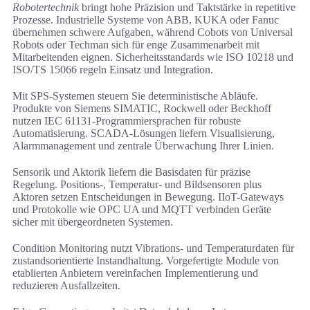
Robotertechnik
bringt hohe Präzision und Taktstärke in repetitive
Prozesse. Industrielle Systeme von ABB, KUKA oder Fanuc
übernehmen schwere Aufgaben, während Cobots von Universal
Robots oder Techman sich für enge Zusammenarbeit mit
Mitarbeitenden eignen. Sicherheitsstandards wie ISO 10218 und
ISO/TS 15066 regeln Einsatz und Integration.
Mit SPS-Systemen steuern Sie deterministische Abläufe.
Produkte von Siemens SIMATIC, Rockwell oder Beckhoff
nutzen IEC 61131-Programmiersprachen für robuste
Automatisierung. SCADA-Lösungen liefern Visualisierung,
Alarmmanagement und zentrale Überwachung Ihrer Linien.
Sensorik und Aktorik liefern die Basisdaten für präzise
Regelung. Positions-, Temperatur- und Bildsensoren plus
Aktoren setzen Entscheidungen in Bewegung. IIoT-Gateways
und Protokolle wie OPC UA und MQTT verbinden Geräte
sicher mit übergeordneten Systemen.
Condition Monitoring nutzt Vibrations- und Temperaturdaten für
zustandsorientierte Instandhaltung. Vorgefertigte Module von
etablierten Anbietern vereinfachen Implementierung und
reduzieren Ausfallzeiten.