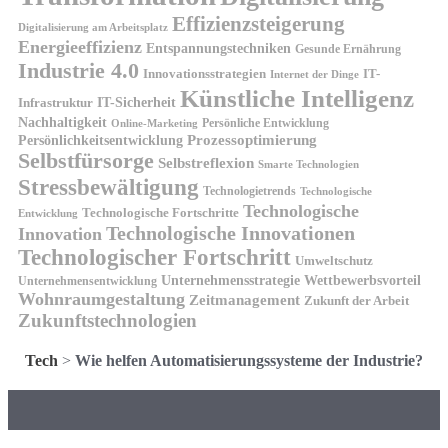
Effizienzsteigerung
Digitalisierung am Arbeitsplatz
Energieeffizienz
Entspannungstechniken
Gesunde Ernährung
Industrie 4.0
Innovationsstrategien
IT-
Internet der Dinge
Künstliche Intelligenz
IT-Sicherheit
Infrastruktur
Nachhaltigkeit
Persönliche Entwicklung
Online-Marketing
Prozessoptimierung
Persönlichkeitsentwicklung
Selbstfürsorge
Selbstreflexion
Smarte Technologien
Stressbewältigung
Technologietrends
Technologische
Technologische
Technologische Fortschritte
Entwicklung
Technologische Innovationen
Innovation
Technologischer Fortschritt
Umweltschutz
Unternehmensstrategie
Wettbewerbsvorteil
Unternehmensentwicklung
Wohnraumgestaltung
Zeitmanagement
Zukunft der Arbeit
Zukunftstechnologien
Tech
>
Wie helfen Automatisierungssysteme der Industrie?