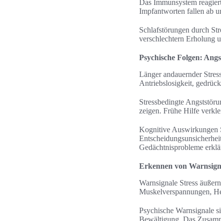
Das Immunsystem reagiert
Impfantworten fallen ab un
Schlafstörungen durch Str
verschlechtern Erholung 
Psychische Folgen: Angs
Länger andauernder Stress
Antriebslosigkeit, gedrüc
Stressbedingte Angststör
zeigen. Frühe Hilfe verkle
Kognitive Auswirkungen S
Entscheidungsunsicherhei
Gedächtnisprobleme erklä
Erkennen von Warnsigna
Warnsignale Stress äußer
Muskelverspannungen, He
Psychische Warnsignale s
Bewältigung. Das Zusamm