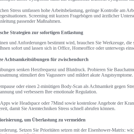
chen Stress umfassen hohe Arbeitsbelastung, geringe Kontrolle am Arbei
egesituationen. Screening mit kurzen Fragebögen und ärztlicher Untersu
inleitung passender Maßnahmen.
ische Strategien zur sofortigen Entlastung
inen und Anforderungen bestimmt wird, brauchen Sie Werkzeuge, die s
Ihnen sofort und lassen sich in Office, Homeoffice oder unterwegs eins
ze Achtsamkeitsübungen für zwischendurch
bungen senken Herzfrequenz und Blutdruck. Probieren Sie Bauchatmu
usatmung stimuliert den Vagusnerv und mildert akute Angstsymptome.
mpause oder einen 2-minütigen Body-Scan als Achtsamkeit gegen Stre
nnung und verbessern Ihre emotionale Regulation.
ch Apps wie Headspace oder 7Mind sowie kostenlose Angebote der Kran
reit, damit Sie Atemtechniken Stress schnell abrufen können.
orisierung, um Überlastung zu vermeiden
orderung. Setzen Sie Prioritäten setzen mit der Eisenhower-Matrix: wic