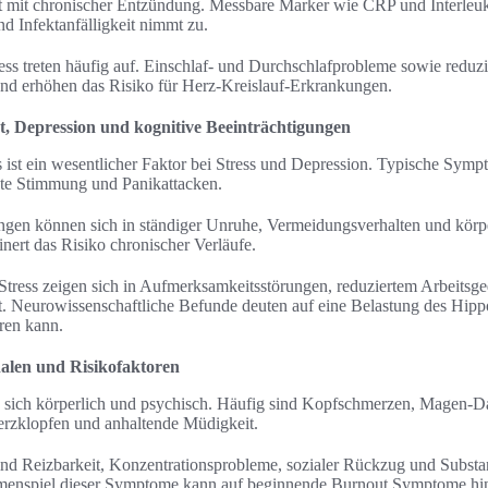
 mit chronischer Entzündung. Messbare Marker wie CRP und Interleuki
d Infektanfälligkeit nimmt zu.
ess treten häufig auf. Einschlaf- und Durchschlafprobleme sowie reduzi
und erhöhen das Risiko für Herz-Kreislauf-Erkrankungen.
t, Depression und kognitive Beeinträchtigungen
 ist ein wesentlicher Faktor bei Stress und Depression. Typische Symp
kte Stimmung und Panikattacken.
ungen können sich in ständiger Unruhe, Vermeidungsverhalten und kö
inert das Risiko chronischer Verläufe.
tress zeigen sich in Aufmerksamkeitsstörungen, reduziertem Arbeitsge
t. Neurowissenschaftliche Befunde deuten auf eine Belastung des Hip
ren kann.
len und Risikofaktoren
n sich körperlich und psychisch. Häufig sind Kopfschmerzen, Magen
rzklopfen und anhaltende Müdigkeit.
ind Reizbarkeit, Konzentrationsprobleme, sozialer Rückzug und Subst
enspiel dieser Symptome kann auf beginnende Burnout Symptome hi