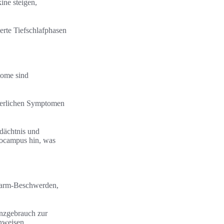
ne steigen,
erte Tiefschlafphasen
tome sind
rperlichen Symptomen
dächtnis und
pocampus hin, was
-Darm-Beschwerden,
anzgebrauch zur
nweisen.