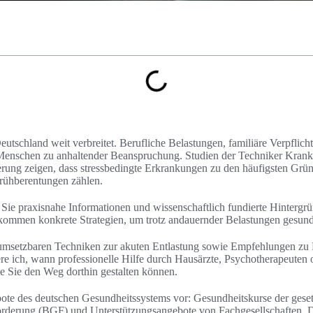
Deutschland weit verbreitet. Berufliche Belastungen, familiäre Verpflich
 Menschen zu anhaltender Beanspruchung. Studien der Techniker Krank
rung zeigen, dass stressbedingte Erkrankungen zu den häufigsten Grün
rühberentungen zählen.
n Sie praxisnahe Informationen und wissenschaftlich fundierte Hintergr
kommen konkrete Strategien, um trotz andauernder Belastungen gesund
rt umsetzbaren Techniken zur akuten Entlastung sowie Empfehlungen 
re ich, wann professionelle Hilfe durch Hausärzte, Psychotherapeuten
ie Sie den Weg dorthin gestalten können.
bote des deutschen Gesundheitssystems vor: Gesundheitskurse der gese
örderung (BGF) und Unterstützungsangebote von Fachgesellschaften. Da