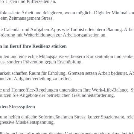
do‑Listen und Pufferzeiten an.
okussierte Arbeit und delegieren, wenn möglich. Digitaler Minimalism
beim Zeitmanagement Stress.
 Calendar und Aufgaben-Apps wie Todoist erleichtern Planung. Arbeit
örderung mit Weiterbildungen zur Arbeitsorganisation an.
im Beruf Ihre Resilienz stärken
ten und eine echte Mittagspause verbessern Konzentration und senke
xus, sondern Prävention gegen Erschöpfung.
arkeit schaffen Raum für Erholung. Grenzen setzen Arbeit bedeutet, A
und zur Aufgabenverteilung zu treffen.
lle und Homeoffice-Regelungen unterstützen Ihre Work-Life-Balance. 
utzen Sie Angebote der betrieblichen Gesundheitsförderung.
uten Stressspitzen
rung helfen einfache Sofortmaßnahmen Stress: kurzer Spaziergang, reic
gressive Muskelentspannung.
lfe brauchen, informieren Sie eine Vertrauensperson oder nutzen betri