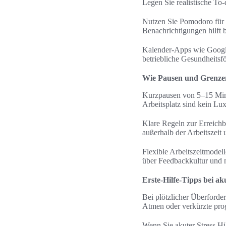
Legen Sie realistische To‑
Nutzen Sie Pomodoro für f
Benachrichtigungen hilft 
Kalender-Apps wie Google
betriebliche Gesundheitsf
Wie Pausen und Grenzen 
Kurzpausen von 5–15 Minu
Arbeitsplatz sind kein Lu
Klare Regeln zur Erreichb
außerhalb der Arbeitszeit 
Flexible Arbeitszeitmode
über Feedbackkultur und n
Erste-Hilfe-Tipps bei ak
Bei plötzlicher Überforde
Atmen oder verkürzte pro
Wenn Sie akuter Stress Hi