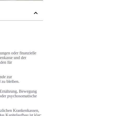
tungen oder finanzielle
enkasse und der
den für
ünde zur
 zu bleiben.
zu Ernährung, Bewegung
 oder psychosomatische
tzlichen Krankenkassen,
s Kapitelaufbau ist klar: