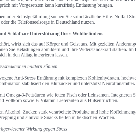
räch mit Vorgesetzten kann kurzfristig Entlastung bringen.
n oder Selbstgefährdung suchen Sie sofort ärztliche Hilfe. Notfall St
2 oder die Telefonseelsorge in Deutschland nutzen.
d Schlaf zur Unterstützung Ihres Wohlbefindens
hört, wirkt sich das auf Körper und Geist aus. Mit gezielten Änderung
en Sie Belastungen abmildern und Ihre Widerstandskraft stärken. Im 
ich in den Alltag integrieren lassen.
ressreaktionen mildern können
ewogene Anti-Stress Ernährung mit komplexen Kohlenhydraten, hochwe
bination stabilisiert den Blutzucker und unterstützt Neurotransmitter.
mit Omega-3-Fettsäuren wie fetten Fisch oder Leinsamen. Integrieren 
nd Vollkorn sowie B-Vitamin-Lieferanten aus Hülsenfrüchten.
 Alkohol, Zucker, stark verarbeitete Produkte und hohe Koffeinmengen
Prepping und sinnvolle Snacks helfen in hektischen Wochen.
hgewiesener Wirkung gegen Stress