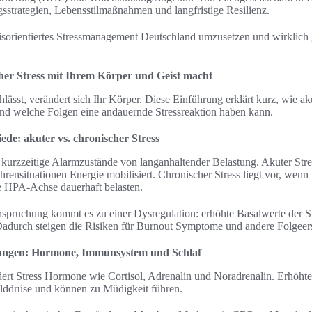
gsstrategien, Lebensstilmaßnahmen und langfristige Resilienz.
isorientiertes Stressmanagement Deutschland umzusetzen und wirklich g
her Stress mit Ihrem Körper und Geist macht
ässt, verändert sich Ihr Körper. Diese Einführung erklärt kurz, wie aku
 und welche Folgen eine andauernde Stressreaktion haben kann.
ede: akuter vs. chronischer Stress
t kurzzeitige Alarmzustände von langanhaltender Belastung. Akuter Stress
fahrensituationen Energie mobilisiert. Chronischer Stress liegt vor, we
e HPA-Achse dauerhaft belasten.
spruchung kommt es zu einer Dysregulation: erhöhte Basalwerte der 
Dadurch steigen die Risiken für Burnout Symptome und andere Folgee
kungen: Hormone, Immunsystem und Schlaf
ndert Stress Hormone wie Cortisol, Adrenalin und Noradrenalin. Erhöhte
ilddrüse und können zu Müdigkeit führen.