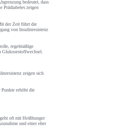
 Abgrenzung bedeutet, dass
e Prädiabetes zeigen
t der Zeit führt die
gang von Insulinresistenz
rolle, regelmäßige
n Glukosestoffwechsel.
inresistenz zeigen sich
 Punkte erhöht die
geht oft mit Heißhunger
tszunahme und einer eher