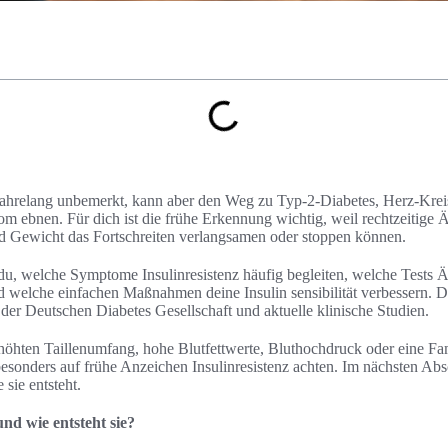
ft jahrelang unbemerkt, kann aber den Weg zu Typ-2-Diabetes, Herz-Kr
 ebnen. Für dich ist die frühe Erkennung wichtig, weil rechtzeitige 
Gewicht das Fortschreiten verlangsamen oder stoppen können.
t du, welche Symptome Insulinresistenz häufig begleiten, welche Tests 
nd welche einfachen Maßnahmen deine Insulin sensibilität verbessern. D
e der Deutschen Diabetes Gesellschaft und aktuelle klinische Studien.
öhten Taillenumfang, hohe Blutfettwerte, Bluthochdruck oder eine Fa
 besonders auf frühe Anzeichen Insulinresistenz achten. Im nächsten Abs
 sie entsteht.
und wie entsteht sie?