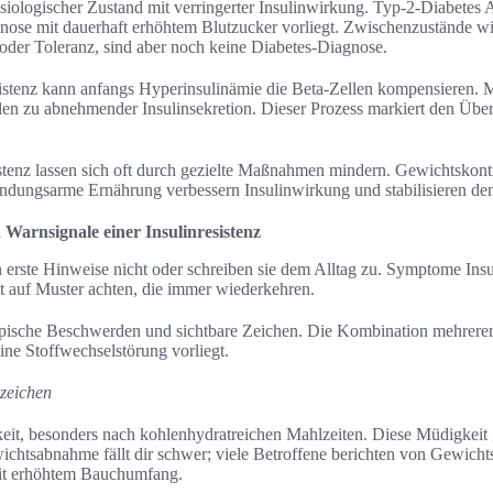
hysiologischer Zustand mit verringerter Insulinwirkung. Typ-2-Diabetes
agnose mit dauerhaft erhöhtem Blutzucker vorliegt. Zwischenzustände wi
oder Toleranz, sind aber noch keine Diabetes-Diagnose.
sistenz kann anfangs Hyperinsulinämie die Beta-Zellen kompensieren. Mi
en zu abnehmender Insulinsekretion. Dieser Prozess markiert den Über
istenz lassen sich oft durch gezielte Maßnahmen mindern. Gewichtskont
dungsarme Ernährung verbessern Insulinwirkung und stabilisieren de
arnsignale einer Insulinresistenz
rste Hinweise nicht oder schreiben sie dem Alltag zu. Symptome Insul
st auf Muster achten, die immer wiederkehren.
ypische Beschwerden und sichtbare Zeichen. Die Kombination mehrerer
ine Stoffwechselstörung vorliegt.
nzeichen
eit, besonders nach kohlenhydratreichen Mahlzeiten. Diese Müdigkeit 
ichtsabnahme fällt dir schwer; viele Betroffene berichten von Gewich
mit erhöhtem Bauchumfang.