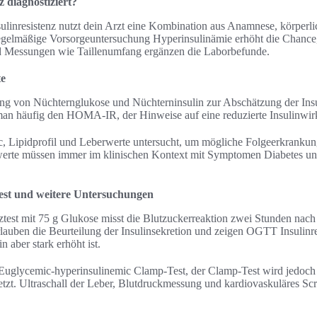
z diagnostiziert?
sulinresistenz nutzt dein Arzt eine Kombination aus Anamnese, körper
egelmäßige Vorsorgeuntersuchung Hyperinsulinämie erhöht die Chance,
d Messungen wie Taillenumfang ergänzen die Laborbefunde.
te
ung von Nüchternglukose und Nüchterninsulin zur Abschätzung der Insu
man häufig den HOMA-IR, der Hinweise auf eine reduzierte Insulinwir
 Lipidprofil und Leberwerte untersucht, um mögliche Folgeerkrank
werte müssen immer im klinischen Kontext mit Symptomen Diabetes u
test und weitere Untersuchungen
ztest mit 75 g Glukose misst die Blutzuckerreaktion zwei Stunden nac
auben die Beurteilung der Insulinsekretion und zeigen OGTT Insulinre
n aber stark erhöht ist.
 Euglycemic-hyperinsulinemic Clamp-Test, der Clamp-Test wird jedoch 
tzt. Ultraschall der Leber, Blutdruckmessung und kardiovaskuläres Scr