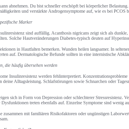
kann abnehmen. Du bist schneller erschöpft bei körperlicher Belastung.
ßigkeiten und verstärkte Androgensymptome auf, wie es bei PCOS b
pezifische Marker
linresistenz sind auffällig. Acanthosis nigricans zeigt sich als dunkle,
lten. Solche Hautveränderungen Diabetes-typisch deuten auf Hyperinsu
fektionen in Hautfalten bemerken. Wunden heilen langsamer. In seltene
erten auf. Dermatologische Befunde sollten in eine internistische Abklä
n, die häufig übersehen werden
ome Insulinresistenz werden fehlinterpretiert. Konzentrationsprobleme
n deine Alltagsleistung. Schlafstörungen sowie Schnarchen oder Tage
igen sich in Form von Depression oder schlechterer Stressresistenz. 
e Dysfunktionen treten ebenfalls auf. Einzelne Symptome sind wenig au
zusammen mit familiären Risikofaktoren oder ungünstigen Laborwerten
tsam.