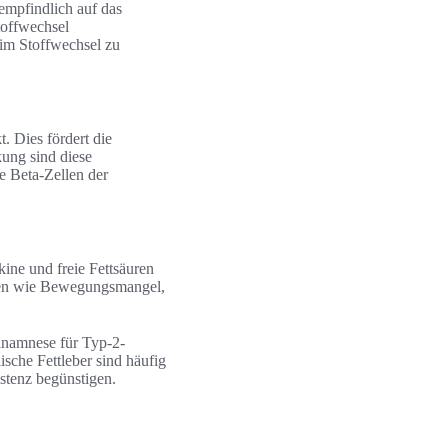
 empfindlich auf das
toffwechsel
n im Stoffwechsel zu
. Dies fördert die
ung sind diese
e Beta-Zellen der
kine und freie Fettsäuren
toren wie Bewegungsmangel,
nanamnese für Typ-2-
sche Fettleber sind häufig
stenz begünstigen.