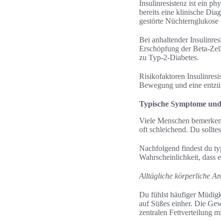
Insulinresistenz ist ein p
bereits eine klinische Di
gestörte Nüchternglukose 
Bei anhaltender Insulinre
Erschöpfung der Beta-Zell
zu Typ-2-Diabetes.
Risikofaktoren Insulinres
Bewegung und eine entzün
Typische Symptome und W
Viele Menschen bemerken e
oft schleichend. Du sollte
Nachfolgend findest du t
Wahrscheinlichkeit, dass e
Alltägliche körperliche A
Du fühlst häufiger Müdigk
auf Süßes einher. Die Gew
zentralen Fettverteilung 