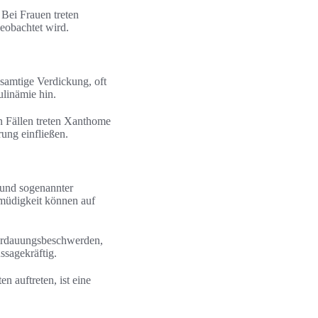
 Bei Frauen treten
eobachtet wird.
 samtige Verdickung, oft
linämie hin.
n Fällen treten Xanthome
rung einfließen.
 und sogenannter
smüdigkeit können auf
Verdauungsbeschwerden,
ssagekräftig.
 auftreten, ist eine