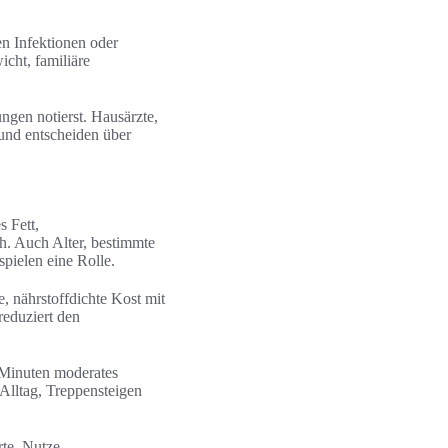
n Infektionen oder
cht, familiäre
gen notierst. Hausärzte,
und entscheiden über
s Fett,
. Auch Alter, bestimmte
ielen eine Rolle.
e, nährstoffdichte Kost mit
eduziert den
 Minuten moderates
Alltag, Treppensteigen
te. Nutze