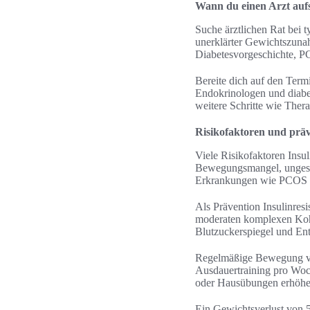
Wann du einen Arzt aufs
Suche ärztlichen Rat bei 
unerklärter Gewichtszunah
Diabetesvorgeschichte, P
Bereite dich auf den Term
Endokrinologen und diabet
weitere Schritte wie Ther
Risikofaktoren und prä
Viele Risikofaktoren Insul
Bewegungsmangel, ungesun
Erkrankungen wie PCOS od
Als Prävention Insulinresi
moderaten komplexen Kohl
Blutzuckerspiegel und Ent
Regelmäßige Bewegung ver
Ausdauertraining pro Woch
oder Hausübungen erhöhe
Ein Gewichtsverlust von 