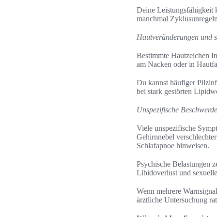
Deine Leistungsfähigkeit 
manchmal Zyklusunregelmä
Hautveränderungen und s
Bestimmte Hautzeichen Insu
am Nacken oder in Hautfa
Du kannst häufiger Pilzin
bei stark gestörten Lipidw
Unspezifische Beschwerde
Viele unspezifische Sympt
Gehirnnebel verschlechter
Schlafapnoe hinweisen.
Psychische Belastungen ze
Libidoverlust und sexuell
Wenn mehrere Warnsignale 
ärztliche Untersuchung ra