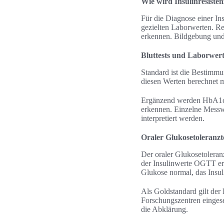
Wie wird Insulinresisten
Für die Diagnose einer In
gezielten Laborwerten. R
erkennen. Bildgebung un
Bluttests und Laborwer
Standard ist die Bestimm
diesen Werten berechnet 
Ergänzend werden HbA1c,
erkennen. Einzelne Mess
interpretiert werden.
Oraler Glukosetoleranz
Der oraler Glukosetoleran
der Insulinwerte OGTT erl
Glukose normal, das Insuli
Als Goldstandard gilt der
Forschungszentren eingese
die Abklärung.