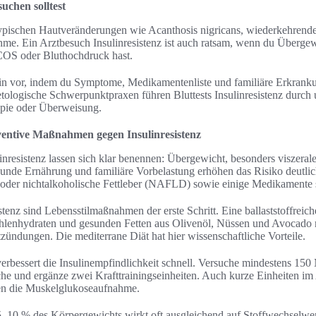
uchen solltest
typischen Hautveränderungen wie Acanthosis nigricans, wiederkehrende
me. Ein Arztbesuch Insulinresistenz ist auch ratsam, wenn du Übergewi
COS oder Bluthochdruck hast.
in vor, indem du Symptome, Medikamentenliste und familiäre Erkrankun
ologische Schwerpunktpraxen führen Bluttests Insulinresistenz durch 
apie oder Überweisung.
ventive Maßnahmen gegen Insulinresistenz
inresistenz lassen sich klar benennen: Übergewicht, besonders viszerale
de Ernährung und familiäre Vorbelastung erhöhen das Risiko deutlich
er nichtalkoholische Fettleber (NAFLD) sowie einige Medikamente sp
stenz sind Lebensstilmaßnahmen der erste Schritt. Eine ballaststoffreich
enhydraten und gesunden Fetten aus Olivenöl, Nüssen und Avocado r
zündungen. Die mediterrane Diät hat hier wissenschaftliche Vorteile.
bessert die Insulinempfindlichkeit schnell. Versuche mindestens 150
e und ergänze zwei Krafttrainingseinheiten. Auch kurze Einheiten im 
n die Muskelglukoseaufnahme.
5–10 % des Körpergewichts wirkt oft ausgleichend auf Stoffwechselwer