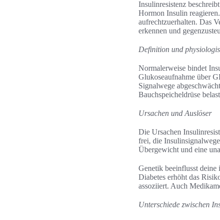
Insulinresistenz beschrei
Hormon Insulin reagieren.
aufrechtzuerhalten. Das Ve
erkennen und gegenzusteu
Definition und physiologi
Normalerweise bindet Insu
Glukoseaufnahme über GLU
Signalwege abgeschwächt. 
Bauchspeicheldrüse belast
Ursachen und Auslöser
Die Ursachen Insulinresist
frei, die Insulinsignalwe
Übergewicht und eine una
Genetik beeinflusst deine
Diabetes erhöht das Risik
assoziiert. Auch Medikame
Unterschiede zwischen Ins