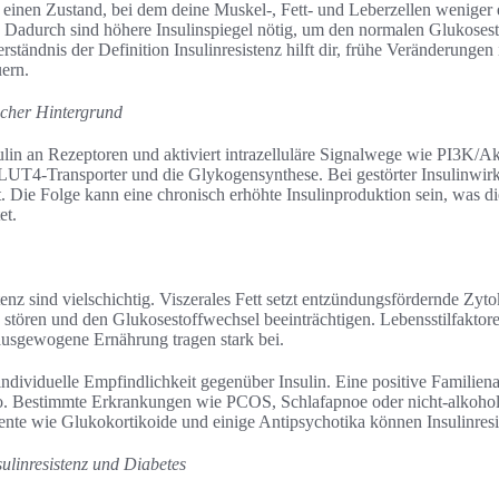
bt einen Zustand, bei dem deine Muskel-, Fett- und Leberzellen weniger
 Dadurch sind höhere Insulinspiegel nötig, um den normalen Glukoses
rständnis der Definition Insulinresistenz hilft dir, frühe Veränderunge
ern.
scher Hintergrund
lin an Rezeptoren und aktiviert intrazelluläre Signalwege wie PI3K/Akt
T4-Transporter und die Glykogensynthese. Bei gestörter Insulinwirk
Die Folge kann eine chronisch erhöhte Insulinproduktion sein, was di
et.
enz sind vielschichtig. Viszerales Fett setzt entzündungsfördernde Zyto
ge stören und den Glukosestoffwechsel beeinträchtigen. Lebensstilfak
usgewogene Ernährung tragen stark bei.
 individuelle Empfindlichkeit gegenüber Insulin. Eine positive Familie
o. Bestimmte Erkrankungen wie PCOS, Schlafapnoe oder nicht-alkoholi
nte wie Glukokortikoide und einige Antipsychotika können Insulinresi
ulinresistenz und Diabetes