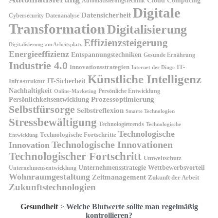
Cloud Computing
Automatisierungstechnik
Digitale
Datensicherheit
Cybersecurity
Datenanalyse
Transformation
Digitalisierung
Effizienzsteigerung
Digitalisierung am Arbeitsplatz
Energieeffizienz
Entspannungstechniken
Gesunde Ernährung
Industrie 4.0
Innovationsstrategien
IT-
Internet der Dinge
Künstliche Intelligenz
IT-Sicherheit
Infrastruktur
Nachhaltigkeit
Persönliche Entwicklung
Online-Marketing
Prozessoptimierung
Persönlichkeitsentwicklung
Selbstfürsorge
Selbstreflexion
Smarte Technologien
Stressbewältigung
Technologietrends
Technologische
Technologische
Technologische Fortschritte
Entwicklung
Technologische Innovationen
Innovation
Technologischer Fortschritt
Umweltschutz
Unternehmensstrategie
Wettbewerbsvorteil
Unternehmensentwicklung
Wohnraumgestaltung
Zeitmanagement
Zukunft der Arbeit
Zukunftstechnologien
Gesundheit
>
Welche Blutwerte sollte man regelmäßig
kontrollieren?