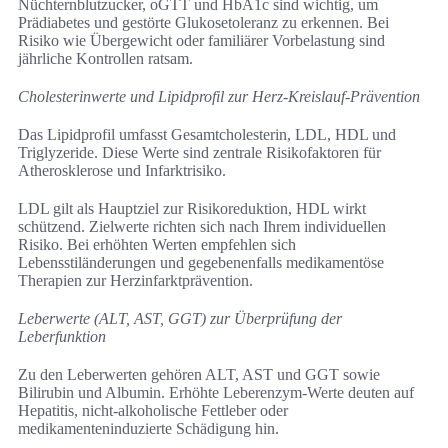
Nüchternblutzucker, oGTT und HbA1c sind wichtig, um
Prädiabetes und gestörte Glukosetoleranz zu erkennen. Bei
Risiko wie Übergewicht oder familiärer Vorbelastung sind
jährliche Kontrollen ratsam.
Cholesterinwerte und Lipidprofil zur Herz-Kreislauf-Prävention
Das Lipidprofil umfasst Gesamtcholesterin, LDL, HDL und
Triglyzeride. Diese Werte sind zentrale Risikofaktoren für
Atherosklerose und Infarktrisiko.
LDL gilt als Hauptziel zur Risikoreduktion, HDL wirkt
schützend. Zielwerte richten sich nach Ihrem individuellen
Risiko. Bei erhöhten Werten empfehlen sich
Lebensstiländerungen und gegebenenfalls medikamentöse
Therapien zur Herzinfarktprävention.
Leberwerte (ALT, AST, GGT) zur Überprüfung der
Leberfunktion
Zu den Leberwerten gehören ALT, AST und GGT sowie
Bilirubin und Albumin. Erhöhte Leberenzym-Werte deuten auf
Hepatitis, nicht-alkoholische Fettleber oder
medikamenteninduzierte Schädigung hin.