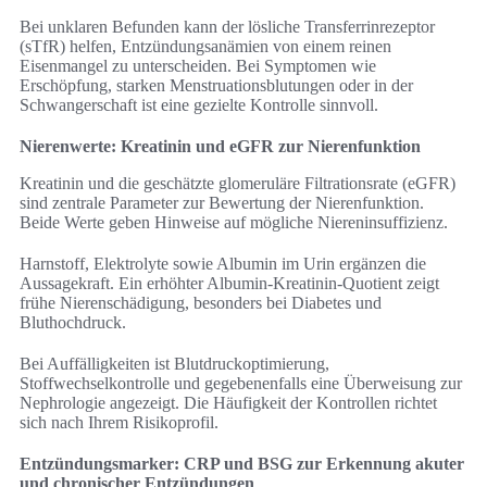
Bei unklaren Befunden kann der lösliche Transferrinrezeptor
(sTfR) helfen, Entzündungsanämien von einem reinen
Eisenmangel zu unterscheiden. Bei Symptomen wie
Erschöpfung, starken Menstruationsblutungen oder in der
Schwangerschaft ist eine gezielte Kontrolle sinnvoll.
Nierenwerte: Kreatinin und eGFR zur Nierenfunktion
Kreatinin und die geschätzte glomeruläre Filtrationsrate (eGFR)
sind zentrale Parameter zur Bewertung der Nierenfunktion.
Beide Werte geben Hinweise auf mögliche Niereninsuffizienz.
Harnstoff, Elektrolyte sowie Albumin im Urin ergänzen die
Aussagekraft. Ein erhöhter Albumin-Kreatinin-Quotient zeigt
frühe Nierenschädigung, besonders bei Diabetes und
Bluthochdruck.
Bei Auffälligkeiten ist Blutdruckoptimierung,
Stoffwechselkontrolle und gegebenenfalls eine Überweisung zur
Nephrologie angezeigt. Die Häufigkeit der Kontrollen richtet
sich nach Ihrem Risikoprofil.
Entzündungsmarker: CRP und BSG zur Erkennung akuter
und chronischer Entzündungen