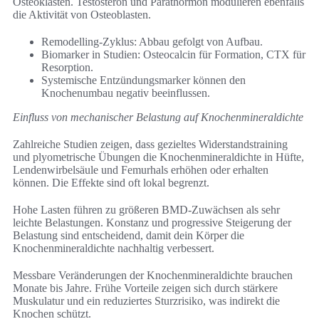
Osteoklasten. Testosteron und Parathormon modulieren ebenfalls
die Aktivität von Osteoblasten.
Remodelling-Zyklus: Abbau gefolgt von Aufbau.
Biomarker in Studien: Osteocalcin für Formation, CTX für
Resorption.
Systemische Entzündungsmarker können den
Knochenumbau negativ beeinflussen.
Einfluss von mechanischer Belastung auf Knochenmineraldichte
Zahlreiche Studien zeigen, dass gezieltes Widerstandstraining
und plyometrische Übungen die Knochenmineraldichte in Hüfte,
Lendenwirbelsäule und Femurhals erhöhen oder erhalten
können. Die Effekte sind oft lokal begrenzt.
Hohe Lasten führen zu größeren BMD-Zuwächsen als sehr
leichte Belastungen. Konstanz und progressive Steigerung der
Belastung sind entscheidend, damit dein Körper die
Knochenmineraldichte nachhaltig verbessert.
Messbare Veränderungen der Knochenmineraldichte brauchen
Monate bis Jahre. Frühe Vorteile zeigen sich durch stärkere
Muskulatur und ein reduziertes Sturzrisiko, was indirekt die
Knochen schützt.