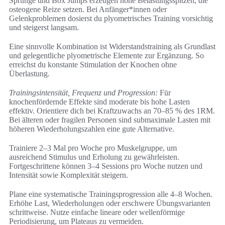
Sprünge und Box Jumps erzeugen hohe Belastungsspitzen, die
osteogene Reize setzen. Bei Anfänger*innen oder
Gelenkproblemen dosierst du plyometrisches Training vorsichtig
und steigerst langsam.
Eine sinnvolle Kombination ist Widerstandstraining als Grundlast
und gelegentliche plyometrische Elemente zur Ergänzung. So
erreichst du konstante Stimulation der Knochen ohne
Überlastung.
Trainingsintensität, Frequenz und Progression:
Für
knochenfördernde Effekte sind moderate bis hohe Lasten
effektiv. Orientiere dich bei Kraftzuwachs an 70–85 % des 1RM.
Bei älteren oder fragilen Personen sind submaximale Lasten mit
höheren Wiederholungszahlen eine gute Alternative.
Trainiere 2–3 Mal pro Woche pro Muskelgruppe, um
ausreichend Stimulus und Erholung zu gewährleisten.
Fortgeschrittene können 3–4 Sessions pro Woche nutzen und
Intensität sowie Komplexität steigern.
Plane eine systematische Trainingsprogression alle 4–8 Wochen.
Erhöhe Last, Wiederholungen oder erschwere Übungsvarianten
schrittweise. Nutze einfache lineare oder wellenförmige
Periodisierung, um Plateaus zu vermeiden.