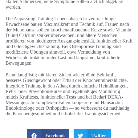
akuten Schmerzen; neue Symptome sollten ärztlich abgeklärt
werden.
Die Anpassung Training Lebensphasen ist zentral: Junge
Erwachsene bauen Maximalkraft und Technik auf, Frauen nach
der Menopause sollten knochenaufbauende Reize sowie Vitamin
D und Calcium stärker überwachen, und ältere Menschen
profitieren von niedrigerer Ausgangsintensität, funktioneller Kraft
und Gleichgewichtstraining. Bei Osteoporose Training sind
modifizierte Übungen sinnvoll, etwa Vermeidung von
Wirbelsäulenrotation unter Last und langsame, kontrollierte
Bewegungen.
Plane langfristig mit klaren Zielen wie erhöhte Beinkraft,
besseres Gleichgewicht oder Erhalt der Knochenmineraldichte.
Integriere Training in den Alltag durch einfache Heimübungen,
Reha- oder Präventionskurse und regelmäßiges Monitoring
mittels Krafttests, funktioneller Tests und bei Bedarf DEXA-
Messungen. In komplexen Fällen kooperiere mit Hausärztin,
Endokrinologe oder Orthopädin — so verbesserst du nachhaltig
die Knochengesundheit und erhöhst die Trainingssicherheit.
Facebook
Twitter