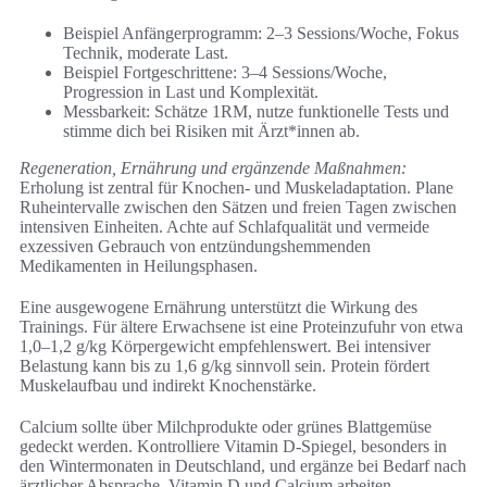
Beispiel Anfängerprogramm: 2–3 Sessions/Woche, Fokus
Technik, moderate Last.
Beispiel Fortgeschrittene: 3–4 Sessions/Woche,
Progression in Last und Komplexität.
Messbarkeit: Schätze 1RM, nutze funktionelle Tests und
stimme dich bei Risiken mit Ärzt*innen ab.
Regeneration, Ernährung und ergänzende Maßnahmen:
Erholung ist zentral für Knochen- und Muskeladaptation. Plane
Ruheintervalle zwischen den Sätzen und freien Tagen zwischen
intensiven Einheiten. Achte auf Schlafqualität und vermeide
exzessiven Gebrauch von entzündungshemmenden
Medikamenten in Heilungsphasen.
Eine ausgewogene Ernährung unterstützt die Wirkung des
Trainings. Für ältere Erwachsene ist eine Proteinzufuhr von etwa
1,0–1,2 g/kg Körpergewicht empfehlenswert. Bei intensiver
Belastung kann bis zu 1,6 g/kg sinnvoll sein. Protein fördert
Muskelaufbau und indirekt Knochenstärke.
Calcium sollte über Milchprodukte oder grünes Blattgemüse
gedeckt werden. Kontrolliere Vitamin D-Spiegel, besonders in
den Wintermonaten in Deutschland, und ergänze bei Bedarf nach
ärztlicher Absprache. Vitamin D und Calcium arbeiten