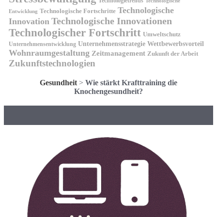
Technologietrends
Technologische
Technologische
Technologische Fortschritte
Entwicklung
Technologische Innovationen
Innovation
Technologischer Fortschritt
Umweltschutz
Unternehmensstrategie
Wettbewerbsvorteil
Unternehmensentwicklung
Wohnraumgestaltung
Zeitmanagement
Zukunft der Arbeit
Zukunftstechnologien
Gesundheit
>
Wie stärkt Krafttraining die
Knochengesundheit?