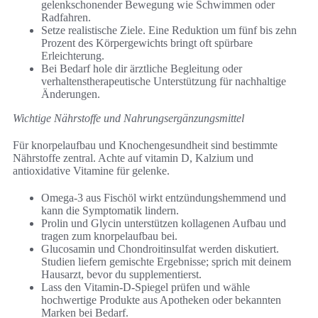
gelenkschonender Bewegung wie Schwimmen oder
Radfahren.
Setze realistische Ziele. Eine Reduktion um fünf bis zehn
Prozent des Körpergewichts bringt oft spürbare
Erleichterung.
Bei Bedarf hole dir ärztliche Begleitung oder
verhaltenstherapeutische Unterstützung für nachhaltige
Änderungen.
Wichtige Nährstoffe und Nahrungsergänzungsmittel
Für knorpelaufbau und Knochengesundheit sind bestimmte
Nährstoffe zentral. Achte auf vitamin D, Kalzium und
antioxidative Vitamine für gelenke.
Omega-3 aus Fischöl wirkt entzündungshemmend und
kann die Symptomatik lindern.
Prolin und Glycin unterstützen kollagenen Aufbau und
tragen zum knorpelaufbau bei.
Glucosamin und Chondroitinsulfat werden diskutiert.
Studien liefern gemischte Ergebnisse; sprich mit deinem
Hausarzt, bevor du supplementierst.
Lass den Vitamin-D-Spiegel prüfen und wähle
hochwertige Produkte aus Apotheken oder bekannten
Marken bei Bedarf.