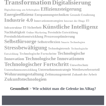
Transformation
Digitalisierung
Effizienzsteigerung
Digitalisierung am Arbeitsplatz
Energieeffizienz
Entspannungstechniken
Gesunde Ernährung
Industrie 4.0
Innovationsstrategien
IT-
Internet der Dinge
Künstliche Intelligenz
IT-Sicherheit
Infrastruktur
Nachhaltigkeit
Persönliche Entwicklung
Online-Marketing
Prozessoptimierung
Persönlichkeitsentwicklung
Selbstfürsorge
Selbstreflexion
Smarte Technologien
Stressbewältigung
Technologietrends
Technologische
Technologische
Technologische Fortschritte
Entwicklung
Technologische Innovationen
Innovation
Technologischer Fortschritt
Umweltschutz
Unternehmensstrategie
Wettbewerbsvorteil
Unternehmensentwicklung
Wohnraumgestaltung
Zeitmanagement
Zukunft der Arbeit
Zukunftstechnologien
Gesundheit
>
Wie schützt man die Gelenke im Alltag?