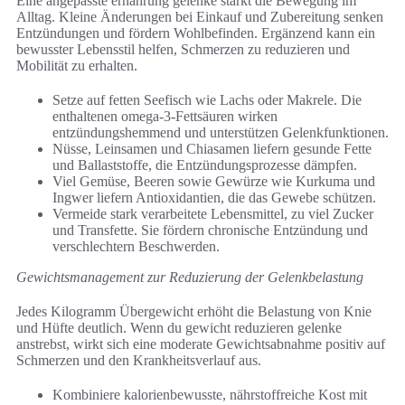
Eine angepasste ernährung gelenke stärkt die Bewegung im
Alltag. Kleine Änderungen bei Einkauf und Zubereitung senken
Entzündungen und fördern Wohlbefinden. Ergänzend kann ein
bewusster Lebensstil helfen, Schmerzen zu reduzieren und
Mobilität zu erhalten.
Setze auf fetten Seefisch wie Lachs oder Makrele. Die
enthaltenen omega-3-Fettsäuren wirken
entzündungshemmend und unterstützen Gelenkfunktionen.
Nüsse, Leinsamen und Chiasamen liefern gesunde Fette
und Ballaststoffe, die Entzündungsprozesse dämpfen.
Viel Gemüse, Beeren sowie Gewürze wie Kurkuma und
Ingwer liefern Antioxidantien, die das Gewebe schützen.
Vermeide stark verarbeitete Lebensmittel, zu viel Zucker
und Transfette. Sie fördern chronische Entzündung und
verschlechtern Beschwerden.
Gewichtsmanagement zur Reduzierung der Gelenkbelastung
Jedes Kilogramm Übergewicht erhöht die Belastung von Knie
und Hüfte deutlich. Wenn du gewicht reduzieren gelenke
anstrebst, wirkt sich eine moderate Gewichtsabnahme positiv auf
Schmerzen und den Krankheitsverlauf aus.
Kombiniere kalorienbewusste, nährstoffreiche Kost mit