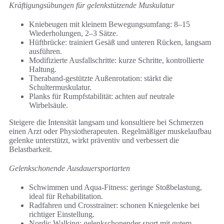
Kräftigungsübungen für gelenkstützende Muskulatur
Kniebeugen mit kleinem Bewegungsumfang: 8–15
Wiederholungen, 2–3 Sätze.
Hüftbrücke: trainiert Gesäß und unteren Rücken, langsam
ausführen.
Modifizierte Ausfallschritte: kurze Schritte, kontrollierte
Haltung.
Theraband-gestützte Außenrotation: stärkt die
Schultermuskulatur.
Planks für Rumpfstabilität: achten auf neutrale
Wirbelsäule.
Steigere die Intensität langsam und konsultiere bei Schmerzen
einen Arzt oder Physiotherapeuten. Regelmäßiger muskelaufbau
gelenke unterstützt, wirkt präventiv und verbessert die
Belastbarkeit.
Gelenkschonende Ausdauersportarten
Schwimmen und Aqua-Fitness: geringe Stoßbelastung,
ideal für Rehabilitation.
Radfahren und Crosstrainer: schonen Kniegelenke bei
richtiger Einstellung.
Nordic Walking: gelenkschonender sport mit gutem